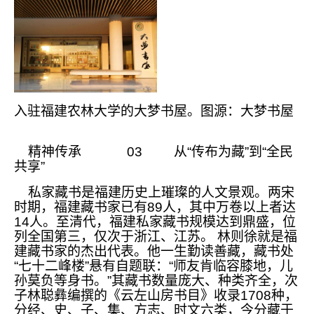
入驻福建农林大学的大梦书屋。图源：大梦书屋
精神传承 03 从“传布为藏”到“全民
共享”
私家藏书是福建历史上璀璨的人文景观。两宋
时期，福建藏书家已有89人，其中万卷以上者达
14人。至清代，福建私家藏书规模达到鼎盛，位
列全国第三，仅次于浙江、江苏。 林则徐就是福
建藏书家的杰出代表。他一生勤读善藏，藏书处
“七十二峰楼”悬有自题联：“师友肯临容膝地，儿
孙莫负等身书。”其藏书数量庞大、种类齐全，次
子林聪彝编撰的《云左山房书目》收录1708种，
分经、史、子、集、方志、时文六类，今分藏于