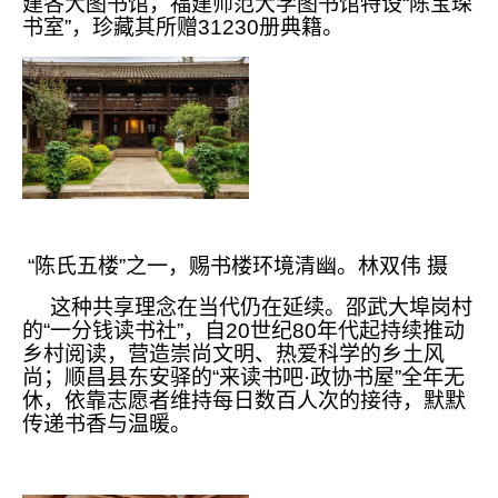
建各大图书馆，福建师范大学图书馆特设“陈宝琛
书室”，珍藏其所赠31230册典籍。
“陈氏五楼”之一，赐书楼环境清幽。林双伟 摄
这种共享理念在当代仍在延续。邵武大埠岗村
的“一分钱读书社”，自20世纪80年代起持续推动
乡村阅读，营造崇尚文明、热爱科学的乡土风
尚；顺昌县东安驿的“来读书吧·政协书屋”全年无
休，依靠志愿者维持每日数百人次的接待，默默
传递书香与温暖。