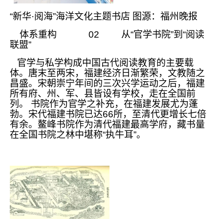
“新华·阅海”海洋文化主题书店 图源：福州晚报
体系重构 02 从“官学书院”到“阅读
联盟”
官学与私学构成中国古代阅读教育的主要载
体。唐末至两宋，福建经济日渐繁荣，文教随之
昌盛。宋朝崇宁年间的三次兴学运动之后，福建
所有府、州、军、县皆设有学校，走在全国前
列。 书院作为官学之补充，在福建发展尤为蓬
勃。宋代福建书院已达66所，至清代更增长七倍
有余。鳌峰书院作为清代福建最高学府，藏书量
在全国书院之林中堪称“执牛耳”。