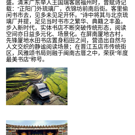
盛。清末广东举人王国瑞客居福州时，曾赋诗记
载：“正阳门外琉璃厂，衣锦坊前南后街。客里偷
闲书市去，见多未见足开怀。”诗中将其与北京琉
璃厂并提，足见当时书市之繁华、典籍之丰盈。
步入新时代，实体书店不断突破传统形态，阅读
空间亦日益多元化、场景化。在屏南厦地古村，
先锋厦地水田书店置身稻田之间，营造出自然与
人文交织的静谧阅读场景；在晋江五店市传统街
区，风雅颂书局则融于闽南古厝之中，荣获“年度
最美书店”称号。