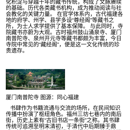
化积淀与穿越千年的藏书传统，构成了文脉赓续
的基础。历代各类藏书机构，成为推动阅读与社
会教化的关键力量。 在官学体系内，古代福建各
地的府学、州学、县学多设“尊经阁”等藏书之
所，为士人求学提供了基本保障。 与此同时，寺
院藏书亦蔚为大观。古时福州鼓山涌泉寺、厦门
南普陀寺、泉州开元寺等藏书都颇为丰富，今日
寺院中常见的“藏经阁”，便是这一文化传统的珍
贵遗存。
厦门南普陀寺 图源：同心福建
书肆作为书籍流通与交流的场所，在民间知识
传播中扮演了枢纽角色。福州三坊七巷内的南后
街，历史上素有“古旧书店一条街”之称。其书肆
传统可追溯至明末清初，于清代中后期臻于鼎