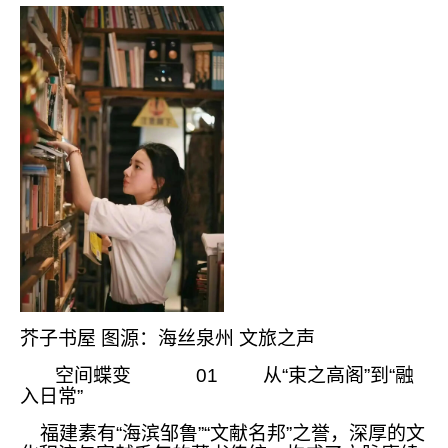
芥子书屋 图源：海丝泉州 文旅之声
空间蝶变 01 从“束之高阁”到“融
入日常”
福建素有“海滨邹鲁”“文献名邦”之誉，深厚的文