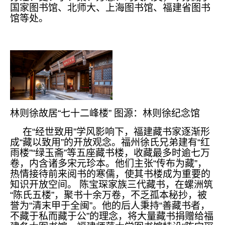
国家图书馆、北师大、上海图书馆、福建省图书
馆等处。
林则徐故居“七十二峰楼” 图源：林则徐纪念馆
在“经世致用”学风影响下，福建藏书家逐渐形
成“藏以致用”的开放观念。福州徐氏兄弟建有“红
雨楼”“绿玉斋”等五座藏书楼，收藏最多时逾七万
卷，内含诸多宋元珍本。他们主张“传布为藏”，
热情接待前来阅书的寒儒，使其书楼成为重要的
知识开放空间。 陈宝琛家族三代藏书，在螺洲筑
“陈氏五楼”，聚书十余万卷，不乏孤本秘抄，被
誉为“清末甲于全闽”。他的后人秉持“善藏书者，
不藏于私而藏于公”的理念，将大量藏书捐赠给福