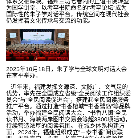
体系交相辉映。福州三坊七巷内的正谊书院转型
为国学讲堂，以考亭书院命名的“考亭论坛”成为
国际性的朱子学对话平台，传统空间在现代社会
仍发挥着文化传承与交流的功能。
2025年10月18日，朱子学与全球文明对话大会
在南平举办。
近年来，福建发挥文源深、文脉广、文气足的
优势，率先在全国成立省级“全民阅读工作组织委
员会”与“全民阅读促进会”，搭建起全民阅读服务
推广平台。通过打造“书香榕城”“书香鹭岛”等品牌
活动，举办福建全民阅读大会、“书香八闽”全民
读书月、海峡两岸图书交易会等超3800项活动，
持续营造浓厚的阅读氛围。 在城乡体系构建方
面，2024年，福建组织成立“三泰书香”阅读联