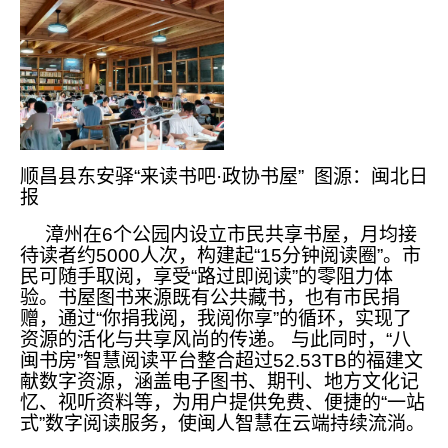
顺昌县东安驿“来读书吧·政协书屋” 图源：闽北日
报
漳州在6个公园内设立市民共享书屋，月均接
待读者约5000人次，构建起“15分钟阅读圈”。市
民可随手取阅，享受“路过即阅读”的零阻力体
验。书屋图书来源既有公共藏书，也有市民捐
赠，通过“你捐我阅，我阅你享”的循环，实现了
资源的活化与共享风尚的传递。 与此同时，“八
闽书房”智慧阅读平台整合超过52.53TB的福建文
献数字资源，涵盖电子图书、期刊、地方文化记
忆、视听资料等，为用户提供免费、便捷的“一站
式”数字阅读服务，使闽人智慧在云端持续流淌。