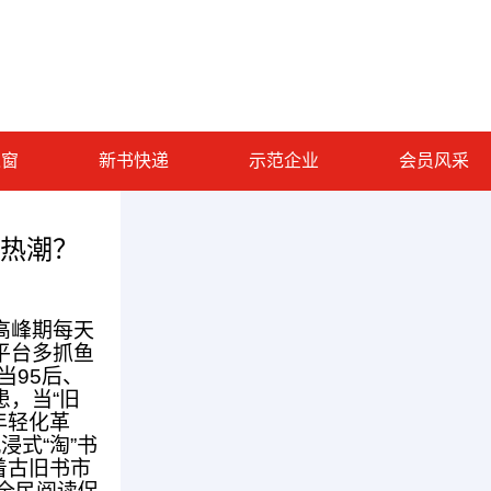
之窗
新书快递
示范企业
会员风采
”热潮？
高峰期每天
平台多抓鱼
当95后、
患，当“旧
年轻化革
式“淘”书
着古旧书市