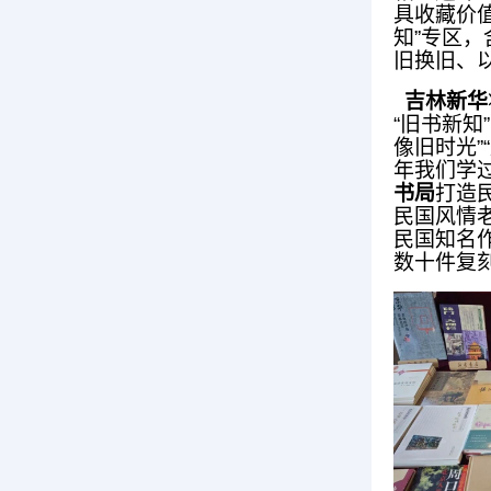
具收藏价
知”专区
旧换旧、
吉林新华
“旧书新知
像旧时光”
年我们学过
书局
打造
民国风情
民国知名
数十件复