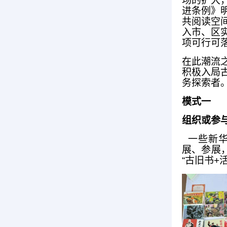
场的扩大
进条例》
共阅读空
入市、区实
项可行可
在此潮流
积极入局
务探索者
模式一
组织或参与
一些新华
展、参展
“古旧书+