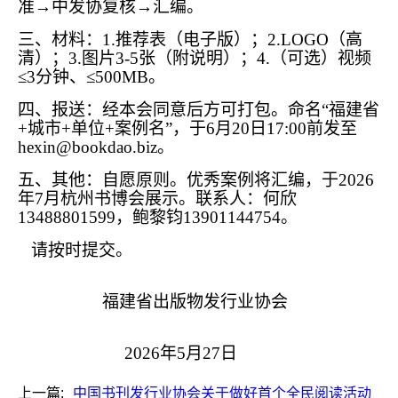
准→中发协复核→汇编。
三、材料：1.推荐表（电子版）；2.LOGO（高
清）；3.图片3-5张（附说明）；4.（可选）视频
≤3分钟、≤500MB。
四、报送：经本会同意后方可打包。命名“福建省
+城市+单位+案例名”，于6月20日17:00前发至
hexin@bookdao.biz。
五、其他：自愿原则。优秀案例将汇编，于2026
年7月杭州书博会展示。联系人：何欣
13488801599，鲍黎钧13901144754。
请按时提交。
福建省出版物发行业协会
2026年5月27日
上一篇:
中国书刊发行业协会关于做好首个全民阅读活动