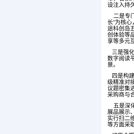
设注入持
二是专门
长”为核
途科创岛
创体验等品
享等多元
三是强化
数字阅读
景。
四是构建
级精准对
议题密集
采购商与
五是深化
展品展示
实行扫二
等方面采