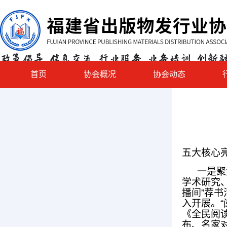
首页
协会概况
协会动态
五大核心
一是聚焦
学术研究
播间”荐
入开展。“
《全民阅
布、名家