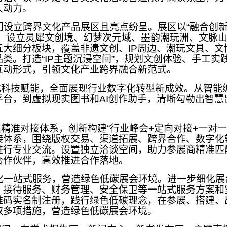
久动力。
设立跨界文化产品展区且亮点纷呈。展区以“融合创
心，设立灵犀文创境、幻梦次元域、墨韵潮玩洲、文脉
五大细分板块，覆盖非遗文创、IP周边、潮玩文具、文
类。打造“IP主题沉浸空间”，规划文创体验、手工实
互动形式，引领文化产业跨界融合新范式。
科技赋能，全面展现行业数字化转型新成效。从智能
平台，到虚拟现实图书和AI创作助手，清晰勾勒出智慧
精准对接体系，创新构建“行业峰会+定向对接+一对一
接体系，围绕版权交易、渠道拓展、跨界合作、数字化
进行专业交流。设置独立洽谈空间，助力参展商精准匹
合作伙伴，高效推进合作落地。
一站式服务，营造绿色低碳展会环境。进一步细化展
、接待服务、财务管理、安全保卫等一站式服务方案和
维码实名制注册，践行绿色低碳理念，在参展、搭建、
取多项措施，营造绿色低碳展会环境。