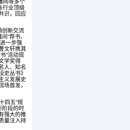
播间等多个
各行业顶级
共识，回应
销创新交流
播间”荐书、
，进一步强
曹文轩携其
书”活动现
文学奖得
名人、知名
设史丛书》
主义发展史
现场首发，
十四五”规
新阶段的时
有强大的推
质量注入持