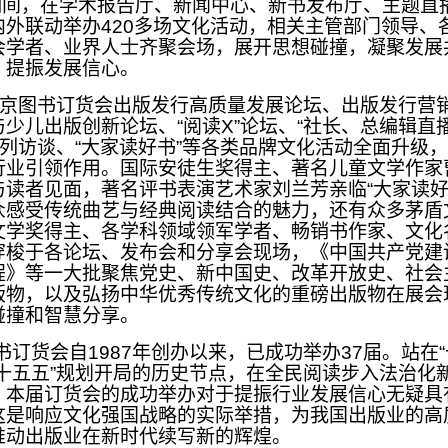
间，在学术报告厅、新闻中心、新书发布厅、主题直
内外联动举办420多场文化活动，相关主管部门领导、
会学者、业界人士齐聚会场，展开思想碰撞，凝聚发展
，提振发展信心。
北京图书订货会出版发行高质量发展论坛、出版发行营
少儿出版创新论坛、“阅读X”论坛、“社长、总编辑直
系列访谈、“大家读好书”等各类品牌文化活动全面升级
行业引领作用。国际安徒生奖得主、著名儿童文学作家
与读者见面，著名评书表演艺术家刘兰芳亲临“大家读好
众感受传统曲艺与经典阅读结合的魅力，还有众多茅盾
文学奖得主、各学科领域领军学者、畅销书作家、文化
穿梭于各论坛、发布会和分享会现场，《中国共产党建
程》等一大批聚焦党史、新中国史、改革开放史、社会
版物，以及弘扬中华优秀传统文化的重磅出版物在展会
碰撞和智慧分享。
货会自1987年创办以来，已成功举办37届。站在“
“十五五”规划开局的历史节点，在全民阅读步入法治化
，本届订货会的成功举办对于提振行业发展信心无疑具
这是响应文化强国战略的实际举措，为我国出版业的高
推动出版业在新时代续写新的辉煌。