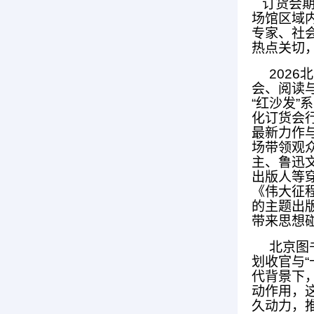
订货会期
场馆区域
专家、社
热点关切
2026
会、阅读与
“红沙发”
化订货会
最新力作
场带领观
主、鲁迅
出版人等
《伟大征
的主题出
带来思想
北京图书订
划收官与
代背景下
动作用，
久动力，