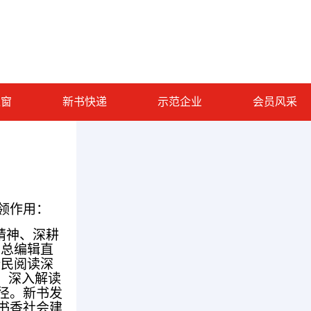
之窗
新书快递
示范企业
会员风采
领作用：
精神、深耕
、总编辑直
全民阅读深
，深入解读
径。新书发
书香社会建