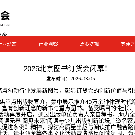
行业动态
行业观察
政策法规
党建
2026北京图书订货会闭幕！
发布时间：
2026-03-05
亮点勾勒行业发展新图景，彰显订货会的创新价值与引
重点出版物宣介，集中展示推介40万余种体现时代
、富有创新理念的新书与重点图书。备受瞩目的“社长
书活动再度开启，通过出版单位负责人亲自荐书，助力
阅读无界 阅见未来”阅读与少儿出版创新论坛广邀名家
读促进条例》精神，探讨高质量出版与阅读推广融合路
对话、读书沙龙等各类文化活动营造浓厚阅读氛围，为