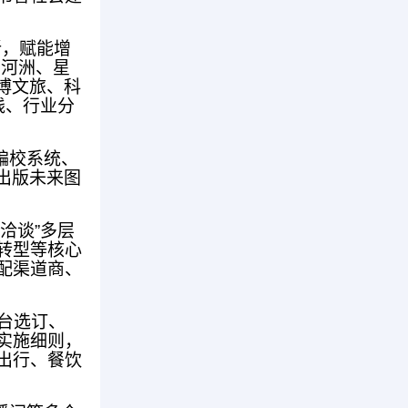
新，赋能增
山河洲、星
博文旅、科
践、行业分
编校系统、
出版未来图
洽谈”多层
转型等核心
配渠道商、
台选订、
实施细则，
出行、餐饮