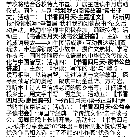
学校将结合各校特点布置、开展主题读书月启动
仪式。同时，启动“我和我的阅读故事”读书征
文；活动二：
【书香四月天•主题征文】
三明新周
报“悦读悦写”暨首届“我和我的阅读故事”征文活
动启动，鼓励小学师生积极参加，踊跃投稿；活
动三：
【书香四月天•读书公益讲座】
。主题：图
说成语典故——AI生图猜成语+互动表达实训双
玩法，带娃解锁成语小故事，攒作文素材、学写
作技巧，同时领略藏在成语里的中华优秀传统文
化与中国智慧；活动四：
【书香四月天•读书公益
讲座】
。主题：《悦读：写作的“根”与“魂”》，
读写相融，以诗启智，走进诗词与文学故事，探
寻阅读写作的奥秘；聚焦三明金丝湾、万寿岩，
聆听本土诗人马信塅老师的家乡书写，让阅读扎
根乡土，用文字书写三明之美；活动五：
【书香
四月天•惠民购书】
“书香四月天•读书正当时”惠
书购书优惠活动；活动六：
【书香四月天•公益亲
子读书会】
“诵国学经典，学传统文化”亲子读书
会，每周日晚上长期开展。活动七：【书香四月
天•读书分享会暨2025年度三明新周报“悦读悦写”
优秀作品和入选《“了不起的小作家”优秀作文