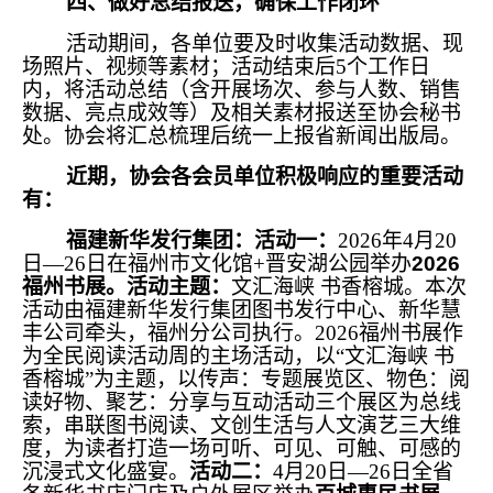
四、做好总结报送，确保工作闭环
活动期间，各单位要及时收集活动数据、现
场照片、视频等素材；活动结束后5个工作日
内，将活动总结（含开展场次、参与人数、销售
数据、亮点成效等）及相关素材报送至协会秘书
处。协会将汇总梳理后统一上报省新闻出版局。
近期，协会各会员单位积极响应的重要活动
有：
福建新华发行集团：活动一：
2026年4月20
日—26日在福州市文化馆+晋安湖公园举办
2026
福州书展。活动主题：
文汇海峡 书香榕城。本次
活动由福建新华发行集团图书发行中心、新华慧
丰公司牵头，福州分公司执行。2026福州书展作
为全民阅读活动周的主场活动，以“文汇海峡 书
香榕城”为主题，以传声：专题展览区、物色：阅
读好物、聚艺：分享与互动活动三个展区为总线
索，串联图书阅读、文创生活与人文演艺三大维
度，为读者打造一场可听、可见、可触、可感的
沉浸式文化盛宴。
活动二：
4月20日—26日全省