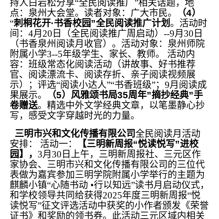
持人白岩松分享“全民阅读推广”相关话题，地
点：泉州大会堂。读者对象：广大市民。
（4）
“
刺桐花开·书香校园”全民阅读推广计划
。活动时
间：4月20日（全民阅读推广周启动）--9月30日
（书香泉州阅读月收官）。活动对象：泉州师院
附属小学3--5年级学生、家长、教师。 活动内
容：班级常态化阅读活动（讲故事、好书推荐
官、阅读漂流卡、阅读存折、亲子阅读视频展
示）；评选“阅读小达人”“书香班级”；9月阅读成
果展示。
（5）风雅颂书局35周年”摘抄经典”手
卷赠送
。精选中外文学经典文章，以笔墨静心抄
写，感受文字穿越时光的力量。
三明市兴和文化传播有限公司
全民阅读月活动
安排： 活动一：
【三明新周报“悦读悦写”进校
园】，
3月30日上午，三明新周报社、三元区作
家协会、三明市兴和文化传播有限公司的三位代
表做为嘉宾参加三明学院附属小学举行的主题为
麒麟小镇“心随书动 •行以知远”读书月启动仪式，
和学校领导共同给获得2025年度三明新周报“悦
读悦写”征文评选活动中获奖的小作者颁发《荣誉
证书》和奖励的领书券。此活动三元区域内相关