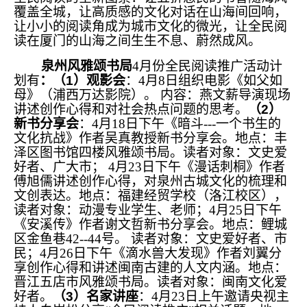
覆盖全城，让高质感的文化对话在山海间回响，
让小小的阅读角成为城市文化的微光，让全民阅
读在厦门的山海之间生生不息、蔚然成风。
泉州风雅颂书局
4月份全民阅读推广活动计
划有
：（1）观影会
：4月8日组织电影《如父如
母》（浦西万达影院）。 内容：燕文薪导演现场
讲述创作心得和对社会热点问题的思考。
（2）
新书分享会
：4月18日下午《暗斗---一个书生的
文化抗战》作者吴真教授新书分享会。地点：丰
泽区图书馆四楼风雅颂书局。读者对象：文史爱
好者、广大市； 4月23日下午《漫话刺桐》作者
傅旭儒讲述创作心得，对泉州古城文化的梳理和
文创表达。地点：福建经贸学校（洛江校区），
读者对象：动漫专业学生、老师；4月25日下午
《安溪传》作者谢文哲新书分享会。地点：鲤城
区金鱼巷42--44号。 读者对象：文史爱好者、市
民；4月26日下午《滴水兽大发现》作者刘翼分
享创作心得和讲述闽南古建的人文内涵。地点：
晋江五店市风雅颂书局。读者对象：闽南文化爱
好者。
（3）名家讲座
：4月23日上午邀请央视主