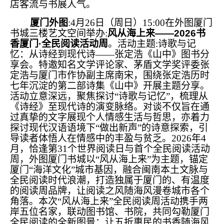
店客流与书展人气。
厦门外图
:4月26日（周日）15:00在外图厦门
书城三楼艺文空间举办:
风从海上来——2026书
香厦门·全民阅读活动周
。活动主题:诗歌与记
忆：从诗经到现代诗——张定浩《山中》图书分
享会。特邀知名文学评论家、茅盾文学奖评委张
定浩与厦门市作协副主席南宋，围绕张定浩历时
七年沉淀的第二部诗集《山中》开展主题分享。
活动立意深远，聚焦探讨“诗歌与记忆”，梳理从
《诗经》至现代诗的演变脉络。对谈不仅旨在通
过真挚的文字展现个人情感生活与哲思，亦着力
探讨现代汉语语境下“做出新声”的诗意探索，引
导读者体悟人在情感中的丰盈与贫乏。2026年4
月，恰逢第31个世界阅读日与首个全民阅读活动
周，外图厦门书城以“风从海上来”为主题，锚定
厦门“海洋文化”城市基因，融合闽南本土文脉与
全民阅读时代浪潮，打造独属于厦门的、有温度
的阅读周品牌，让阅读之风随海风漫卷城市各个
角落。本次“风从海上来”全民阅读周活动携手两
岸五位名家，联动图书馆、书院，共同勾勒厦门
全民阅读的全新图景：让五折惠民的书香随海风