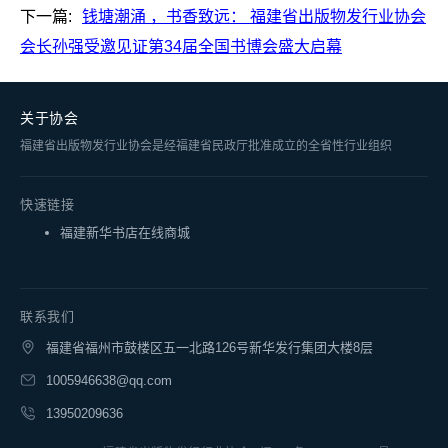
下一篇:
钱塘潮涌 ，书香致远： 福建省出版物发行业协会
会长孙强受邀见证第34届全国书博会盛大启幕
关于协会
福建省出版物发行业协会是经福建省民政厅批准成立的全省性行业组织
快速链接
福建新华书店在线商城
联系我们
福建省福州市鼓楼区五一北路126号新华发行集团大楼8层
1005946638@qq.com
13950209636