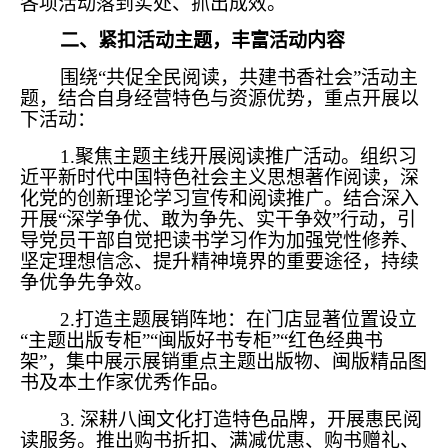
各项活动落到实处、抓出成效。
二、紧扣活动主题，丰富活动内容
围绕“共促全民阅读，共建书香社会”活动主
题，结合自身经营特色与资源优势，重点开展以
下活动：
1.聚焦主题主线开展阅读推广活动。组织习
近平新时代中国特色社会主义思想著作阅读，深
化党的创新理论学习宣传和阅读推广。结合深入
开展“深学争优、敢为争先、实干争效”行动，引
导党员干部自觉把读书学习作为加强党性修养、
坚定理想信念、提升精神境界的重要途径，持续
争优争先争效。
2.打造主题展销阵地：在门店显著位置设立
“主题出版专柜”“闽版好书专柜”“红色经典书
架”，集中展示展销重点主题出版物、闽版精品图
书及本土作家优秀作品。
3. 深耕八闽文化打造特色品牌，开展惠民阅
读服务。推出购书折扣、满减优惠、购书赠礼、