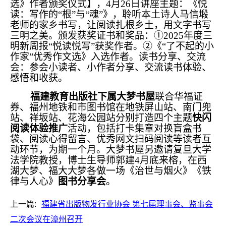
选》作者颁奖仪式】，4月26日讲座主题：《悦
读：写作的“根”与“魂”》，聆听本土诗人马信塅
老师的家乡书写，让阅读扎根乡土，用文字书写
三明之美。颁发获奖证书和奖品：①2025年度三
明新周报“悦读悦写”获奖作者。②《“了不起的小
作家”优秀作文选》入选作者。读书分享、交流
会：参会小读者、小作者分享、交流读书体验、
感悟和收获。
福建教育出版社下属大梦书屋
联合华福证
券、福州地铁和市图书馆在地铁屏山站、南门兜
站、祥坂站、花海公园站分别打造四个主题
快闪
阅读体验推广
活动，包括打卡集章对换盲盒书
袋、阅读心得留言、优秀网文扫码阅读等读者互
动环节，为期一个月。大梦书屋另邀请复旦大学
法学院教授，博士生导师郭建4月底来榕，在西
湖大梦、福大大梦各做一场《治世与烟火》《铁
律与人心》
图书分享会
。
上一篇:
福建省出版物发行业协会 第七届理事会、监事会
二次会议在漳州召开