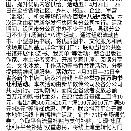
围，提升优质内容供给。
活动五：
4月20日—26
日在全省各地社区、乡村、校园、企业、军营
（监狱）、机关等场所举办
百场“八进”活动。
本
次活动由福建新华发行集团各分公司执行。活动
期间，设区市分公司举办不少于2场、县级分公
司不少于1场阅读“八进”活动。通过组织流动售
书、小型惠民书展，将优质图书、文化服务和阅
读场景送到基层群众“家门口”；联动当地公共图
书馆开展“你选书、我买单”等活动；整合出版社
作家、本土学者资源，开展专家讲座、阅读分享
会、文化沙龙、手作活动等书香共建活动，分群
提供精准阅读服务。
活动六：
4月20日—26日全
省各新华书店门店及抖音线上平台举办
百万购书
让利活动。
本次活动由新华数传公司及各分公司
共同执行。活动期间，面向全省读者发放总额一
百万元的购书代金券，在原代金券基础上直降10
元，推出“满300元减20元”“满100元减10元”“满50
元减5元”等阶梯优惠。同时，联合抖音平台开展
本地生活线上直播推广活动，销售“75折全场通兑
券”，争取平台流量补贴与支付补贴，实现“集团
让利+平台补贴”双重惠民，将线上流量转化为门