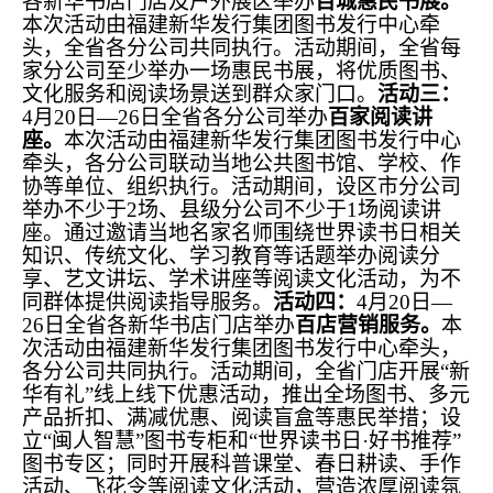
各新华书店门店及户外展区举办
百城惠民书展。
本次活动由福建新华发行集团图书发行中心牵
头，全省各分公司共同执行。活动期间，全省每
家分公司至少举办一场惠民书展，将优质图书、
文化服务和阅读场景送到群众家门口。
活动三：
4月20日—26日全省各分公司举办
百家阅读讲
座。
本次活动由福建新华发行集团图书发行中心
牵头，各分公司联动当地公共图书馆、学校、作
协等单位、组织执行。活动期间，设区市分公司
举办不少于2场、县级分公司不少于1场阅读讲
座。通过邀请当地名家名师围绕世界读书日相关
知识、传统文化、学习教育等话题举办阅读分
享、艺文讲坛、学术讲座等阅读文化活动，为不
同群体提供阅读指导服务。
活动四：
4月20日—
26日全省各新华书店门店举办
百店营销服务。
本
次活动由福建新华发行集团图书发行中心牵头，
各分公司共同执行。活动期间，全省门店开展“新
华有礼”线上线下优惠活动，推出全场图书、多元
产品折扣、满减优惠、阅读盲盒等惠民举措；设
立“闽人智慧”图书专柜和“世界读书日·好书推荐”
图书专区；同时开展科普课堂、春日耕读、手作
活动、飞花令等阅读文化活动，营造浓厚阅读氛