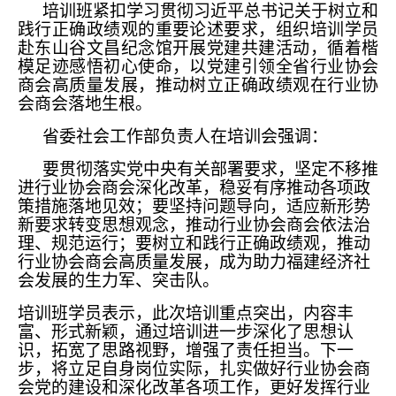
培训班紧扣学习贯彻习近平总书记关于树立和
践行正确政绩观的重要论述要求，组织培训学员
赴东山谷文昌纪念馆开展党建共建活动，循着楷
模足迹感悟初心使命，以党建引领全省行业协会
商会高质量发展，推动树立正确政绩观在行业协
会商会落地生根。
省委社会工作部负责人在培训会
强调
：
要贯彻落实党中央有关部署要求，坚定不移推
进行业协会商会深化改革，稳妥有序推动各项政
策措施落地见效；要坚持问题导向，适应新形势
新要求转变思想观念，推动行业协会商会依法治
理、规范运行；要树立和践行正确政绩观，推动
行业协会商会高质量发展，成为助力福建经济社
会发展的生力军、突击队。
培训班
学员表示，此次培训重点突出，内容丰
富、形式新颖，通过培训进一步深化了思想认
识，拓宽了思路视野，增强了责任担当。下一
步，将立足自身岗位实际，扎实做好行业协会商
会党的建设和深化改革各项工作，更好发挥行业