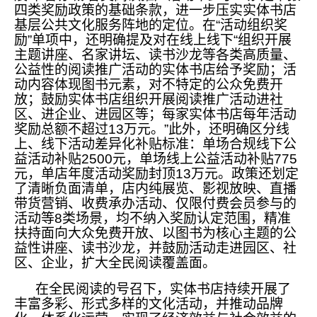
四类奖励政策的基础条款，进一步压实实体书店
基层公共文化服务阵地的定位。在“活动组织奖
励”单项中，还明确提及对在线上线下“组织开展
主题讲座、名家讲坛、读书沙龙等各类高质量、
公益性的阅读推广活动的实体书店给予奖励；活
动内容体现图书元素，对不特定的公众免费开
放；鼓励实体书店组织开展阅读推广活动进社
区、进企业、进园区等；每家实体书店每年活动
奖励总额不超过13万元。”此外，还明确区分线
上、线下活动差异化补贴标准：单场合规线下公
益活动补贴2500元，单场线上公益活动补贴775
元，单店年度活动奖励封顶13万元。政策还划定
了清晰负面清单，店内纯展览、影视放映、直播
带货营销、收费承办活动、仅限付费会员参与的
活动等8类场景，均不纳入奖励认定范围，精准
扶持面向大众免费开放、以图书为核心主题的公
益性讲座、读书沙龙，并鼓励活动走进园区、社
区、企业，扩大全民阅读覆盖面。
在全民阅读的号召下，实体书店持续开展了
丰富多彩、形式多样的文化活动，并推动品牌