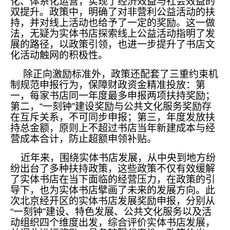
化、体系化运营，实现了经济效益与社会效益的
双提升。政策中，明确了对非营利公益活动的扶
持，并对线上活动也给予了一定的奖励。这一做
法，无疑为实体书店探索线上公益活动指明了发
展的路径，以政策引领，也进一步提升了书店文
化活动触网的积极性。
除正向激励标准外，政策还配套了三重约束机
制规范申报行为，保障财政资金精准投放：第
一，每家书店同一年度最多申报两项扶持奖励；
第二，“一刻钟”建设奖励与公共文化服务奖励存
在互斥关系，不可同步申报；第三，年度发放扶
持总金额，原则上不超过书店当年新建成本与经
营成本合计，防止超额申领补贴。
近年来，围绕实体书店发展，从中央到地方纷
纷出台了多种扶持政策，这些政策不仅有效缓解
了实体书店在当下面临的经营压力，在政策的引
导下，也为实体书店擘画了未来的发展方向。此
次北京经开区的实体书店发展奖励申报，分别从
“一刻钟”建设、特色发展、公共文化服务以及活
动组织四个维度出发，综合评价实体书店发展，