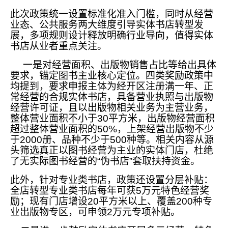
此次政策统一设置标准化准入门槛，同时从经营
业态、公共服务两大维度引导实体书店转型发
展，多项规则设计释放明确行业导向，值得实体
书店从业者重点关注。
一是对经营面积、出版物销售占比等给出具体
要求，锚定图书主业核心定位。四类奖励政策中
均提到，要求申报主体为经开区注册满一年、正
常经营的合规实体书店，具备营业执照与出版物
经营许可证，且以出版物相关业务为主营业务，
整体营业面积不小于30平方米，出版物经营面积
超过整体营业面积的50%，上架经营出版物不少
于2000册、品种不少于500种等。相关内容从源
头筛选真正以图书经营为主业的实体门店，杜绝
了无实际图书经营的“伪书店”套取扶持资金。
此外，针对专业类书店，政策还设置分层补贴：
全店转型专业类书店每年可获5万元特色经营奖
励；现有门店增设20平方米以上、覆盖200种专
业出版物专区，可申领2万元专项补贴。