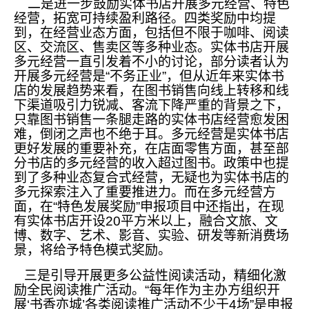
二是进一步鼓励实体书店开展多元经营、特色
经营，拓宽可持续盈利路径。四类奖励中均提
到，在经营业态方面，包括但不限于咖啡、阅读
区、交流区、售卖区等多种业态。实体书店开展
多元经营一直引发着不小的讨论，部分读者认为
开展多元经营是“不务正业”，但从近年来实体书
店的发展趋势来看，在图书销售向线上转移和线
下渠道吸引力锐减、客流下降严重的背景之下，
只靠图书销售一条腿走路的实体书店经营愈发困
难，倒闭之声也不绝于耳。多元经营是实体书店
更好发展的重要补充，在店面零售方面，甚至部
分书店的多元经营的收入超过图书。政策中也提
到了多种业态复合式经营，无疑也为实体书店的
多元探索注入了重要推进力。而在多元经营方
面，在“特色发展奖励”申报项目中还指出，在现
有实体书店开设20平方米以上，融合文旅、文
博、数字、艺术、影音、实验、研发等新消费场
景，将给予特色模式奖励。
三是引导开展更多公益性阅读活动，精细化激
励全民阅读推广活动。“每年作为主办方组织开
展‘书香亦城’各类阅读推广活动不少于4场”是申报