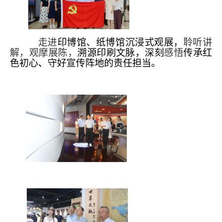
走进
印博馆、纸博馆沉浸式观展，
聆听讲
解，观摩展陈，
溯源印刷文脉，深刻
感悟
传承红
色初心、守好宣传阵地的责任担当。