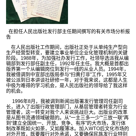
在担任人民出版社发行部主任期间撰写的有关市场分析报
告
在人民出版社工作期间，出版社正处于从单纯生产型向
生产经营型转变，要建立事业单位企业化管理机制的关键
阶段。1988年，为加强社办发行工作，社领导选派我从编
辑部到发行部任副主任，1992年任主任。我大概是首都出
版界第一个从编辑岗位到发行一线的从业人员。1994年，
我被借调到中宣部出版局参与“扫黄打非”工作，1995年又
被公派到日本讲谈社研修一年，对于我来说，这都是人生
中极为难得的学习机会，是人民出版社的领导给了我这样
的机会。
1996年8月，我被调到新闻出版署发行管理司任副司
长，进入了出版行政管理部门，从基层管理者转变为行业
管理者，这一转变对我个人来说挑战巨大。出版业的改革
是从图书流通领域破题的。从“一主三多一少”“三放一联”再
到“建立全国统一、开放、竞争、有序”的大市场，发行体
制改革既如火如荼，又如履薄冰。加入WTO后文化市场的
对外开放，既要履行对外承诺，又要确保民族发行业特别