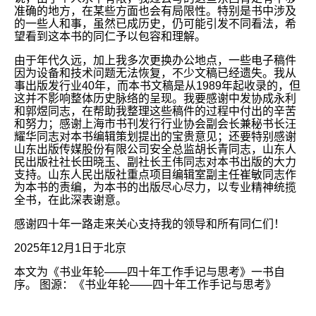
准确的地方，在某些方面也会有局限性。特别是书中涉及
的一些人和事，虽然已成历史，仍可能引发不同看法，希
望看到这本书的同仁予以包容和理解。
由于年代久远，加上我多次更换办公地点，一些电子稿件
因为设备和技术问题无法恢复，不少文稿已经遗失。我从
事出版发行业40年，而本书文稿是从1989年起收录的，但
这并不影响整体历史脉络的呈现。我要感谢中发协成永利
和郭煜同志，在帮助我整理这些稿件的过程中付出的辛苦
和努力；感谢上海市书刊发行行业协会副会长兼秘书长汪
耀华同志对本书编辑策划提出的宝贵意见；还要特别感谢
山东出版传媒股份有限公司安全总监胡长青同志，山东人
民出版社社长田晓玉、副社长王伟同志对本书出版的大力
支持。山东人民出版社重点项目编辑室副主任崔敏同志作
为本书的责编，为本书的出版尽心尽力，以专业精神统揽
全书，在此深表谢意。
感谢四十年一路走来关心支持我的领导和所有同仁们！
2025年12月1日于北京
本文为《书业年轮——四十年工作手记与思考》一书自
序。 图源：《书业年轮——四十年工作手记与思考》