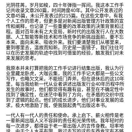
光阴荏苒，岁月如梭，四十年弹指一挥间。我这本工作手
记共收录文章260篇，时间跨度40年。其中公开发表过的
文章45篇，未公开发表过的215篇。在这些文章中，有我
个人工作的思考，但更多是对新闻出版管理方针政策的宣
传和阐释，也记录了一些重要的改革政策的决策背景和过
程。面对百年未有之大变局，新时代的出版发行人在大数
据、人工智能等新技术和市场竞争的新挑战面前，要不忘
本来、面向未来、吸收外来。我们要清楚我们从哪里来，
要到哪里去，温故而知新。历史是一面镜子，我们往往可
以在历史发展的轨迹中找到可借鉴的经验，触发我们对未
来发展的思考。
我原本并未打算把我的工作手记进行结集出版，我认为行
业里藏龙卧虎，大咖云集，我的工作手记大都是一些公文
写作，也略欠文采，不能班门弄斧。但在退休后的这10年
里，每当我给新一代从业者讲述出版发行业40年历程中所
发生的故事时，他们都觉得有趣有益，甚至在不确定性中
找到了确定性，在迷茫中看到了方向，在矛盾的交织中找
到了逻辑的起点。他们的成长进步，他们对事业发展的追
求，极大地激励了我，使我鼓起勇气出版这本书。
一代人有一代人的责任和使命。承上启下、薪火相传是老
一辈新闻出版人义不容辞的责任和光荣传统。我年轻时的
每一次进步，都得益于老一辈出版人的言传身教。坦率地
说，由于个人水平有限，我过去写的这些东西肯定有不够