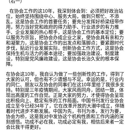
（右一）
在协会工作的这10年，我深刻体会到：必须把好政治站
位，始终坚持围绕中心、服务大局，做到只帮忙、不添
乱，这是协会工作的首要任务；要充分发挥好桥梁纽带作
用，努力当好党和政府的得力助手、行业进步的有力推
手、企业发展的热心帮手，这是协会工作的基本定位；要
以服务为宗旨，把协会办成企业之家，使协会具有亲和力
和凝聚力，这是协会工作的出发点和落脚点；要紧跟时代
步伐，贴近行业发展实际，创新协会工作方式，这是协会
保持生机与活力的基本途径；要加强政治建设、制度建
设，特别是党风廉政建设，这是协会长治久安的根本保
障。
在协会这10年，我自认为做了一些创新性的工作，得到了
大家的认可，但也有不少遗憾与不足。幸运的是，行业内
的同仁、朋友以及协会的同事们在这10年里给了我很多支
持。特别是三年疫情期间，大家风雨同舟，团结一致，体
现出高度的工作自觉。正是大家的努力，才使得协会呈现
出积极向上、稳定有序的工作局面。中国书刊发行业协会
成立至今已经34年了，它在改革开放的大潮中成立，伴随
着时代进步不断发展。中国为先，书刊为本，发行为要，
协会为桥，这是我对中发协这个机构性质和工作内涵的深
刻感悟。功成不必在我，功成必定有我，相信后来者一定
会比我干得更好。