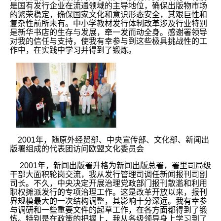
是国有发行企业在流通领域的主导地位，确保出版物市场
的繁荣稳定，确保国家文化和意识形态安全，其艰巨性和
复杂性前所未有。中小学教材发行体制改革涉及行业特别
是新华书店的生存与发展，牵一发而动全身。感谢署领导
对我的信任与支持，使我有幸参与到这些极具挑战性的工
作中，在实践中学习并得到了锻炼。
2001年，随原外经贸部、中央宣传部、文化部、新闻出
版署组成的代表团访问欧盟文化委员会
2001年，新闻出版署升格为新闻出版总署，署里司局级
干部大面积轮岗交流，我从发行管理司调任新闻报刊司副
司长。不久，中央决定开展治理党政部门报刊散滥和利用
职权摊派发行的专项治理工作。这是改革开放以来，报刊
界规模最大的一次结构调整，其影响十分深远。我有幸参
与调研和一些重要文件的起草工作，在各方面都得到了锻
炼。特别是在政策的把握上，我从各级领导身上学习到了