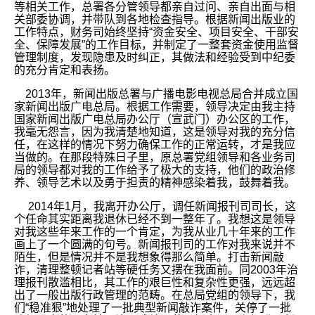
等相关工作，总署各分管领导都亲自过问、亲自出面与相
关部委协调，并带队到各地检查指导。根据新闻出版业的
工作特点，财务司始终坚持“资金安全、项目安全、干部安
全、保障发展”的工作目标，并制定了一整套资金使用监督
管理制度，发现隐患及时纠正，其做法和经验受到中纪委
的充分肯定和表扬。
2013年，新闻出版总署与广播电影电视总局合并成立国
家新闻出版广电总局。根据工作需要，领导决定由我主持
国家新闻出版广电总局办公厅（宣武门）办公区的工作，
我毫无怨言，因为我清楚地知道，这是领导对我的充分信
任，在这样的情况下努力确保工作的正常运转，才是我应
当做的。在那段特殊日子里，原总署党组领导和各业务司
局的领导都对我的工作给予了极大的支持，他们的政治修
养、领导艺术以及勇于担责的精神感染着我，鼓舞着我。
2014年1月，我离开办公厅，调任新闻报刊司司长，这
个任命其实距离我退休已经不到一整年了。我想这是领导
对我这些年来工作的一个肯定，为我从业几十年来的工作
画上了一个圆满的句号。新闻报刊司的工作对我来说并不
陌生，但是情况并不是我想象得那么简单。打击新闻敲
诈，清理整顿记者站等硬任务又摆在我面前。同2003年治
理报刊散滥相比，其工作的艰巨性和复杂性更强，远远超
出了一般出版行政管理的范畴。在总局党组的领导下，我
们“稳准狠”地处理了一批典型新闻敲诈案件，关停了一批