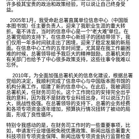
许多极其宝贵的政治和政策经验，可以说让自己终身受
益。
2005年1月，我受命赴总署直属单位信息中心（中国版
本图书馆）任主要负责人，迎来了我职业生涯的重大转
折。毫不讳言，当时的信息中心是一个“老大难”单位。在
总署党组的支持下，在信息中心新班子的团结带领下，我
们仅用一年多时间就走出了困境，迎来了稳定发展的新局
面。在信息中心工作的五年时间里，尤其是在我工作最困
难的时候，总署领导给予我巨大的精神鼓励，总署机关的
有关部门也给予了中心很多政策支持，这些往事令我难以
忘怀。
2010年，为全面加强总署机关的信息化建设，根据总署
党组的决定，我顺利完成了信息中心与中国版本图书馆的
机构分离工作，组建了新的信息中心。在此后，我被调回
总署机关，任财务司司长。这个工作岗位的安排完全出乎
我的意料，因为我不是财政专业科班出身，可以说压力巨
大，挑战性极强。在总署领导的支持下，总署的业务经费
和各项专项资金逐年增加，预算执行情况扭转了被动的局
面，形成了良性循环。
特别令我感动的是，在财务司工作时的一些重要事项，比
如，申请发行业增值税免税优惠政策、新闻出版总署重大
科技项目专项资金保障、新闻出版专项资金执行监督检查