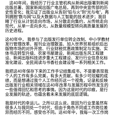
这40年间，我经历了行业主管机构从新闻出版署到新闻
出版总署、国家新闻出版广电总局，再到中央宣传部的历
史性变化；我见证了出版业从告别“铅与火”到“光与电”，再
到拥抱“数与网”以及大数据与人工智能的技术进步；我目
睹了行业从计划走向市场，从分散走向集约，从传统走向
现代，从单一走向多元，从数量规模型转向高质量发展的
历史进程。
这40年中， 我参与了出版发行单位转企改制、中小学教材
发行管理改革、报刊业治理散滥、加入世界贸易组织后出
版物市场的对外开放、行业财税优惠政策制定与实施、实
体书店转型升级、农家书屋建设、新闻出版东风工程建
设、新闻出版科技进步重大工程建设、发行行业信息化标
准化建设、全民阅读与书香社会建设等一系列相关工作。
我把这40年保存下来的工作手记结集成书，不是要表现我
个人的工作有多么完美，有多大贡献，有多少可炫耀的成
绩，而是想通过我个人工作经历这一个视角，记录和反映
出版发行业相关领域在这40年改革与发展历程中所发生的
一些值得回忆和思考的事情。因为这是时代的印痕，是行
业发展的轨迹，也蕴含着未来发展的底层逻辑。
我是时代的幸运儿。之所以这么说，是因为行业里虽然有
很多人与我同处一个时代，但由于角色不同或工作岗位差
异而经历不同，感受也不同。这40年中，我每一次工作岗