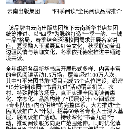
云南出版集团 “四季阅读”全民阅读品牌推介
该品牌由云南出版集团旗下云南新华书店集团
统筹推进。以“四季”为脉络打造“一季一韵、一城
一品”格局，春季结合昭通校园需求开展名家讲
座，夏季融入玉溪聂耳红色文化，秋季联动普洱
边疆风情与茶咖文化，冬季依托德宏推进中缅跨
境共读。
全年组织各级新华书店开展形式多样、内容丰富
的全民阅读活动1.5万场，覆盖超过100万人次，
其中“1平米图书角”项目完成55个点位建设，织密
“15分钟阅读圈”“书香九进”活动覆盖机关、农
村、特殊群体等场景，真正实现全民阅读普惠
化、常态化。品牌构建了“顶层设计+空间载体
+专业队伍+内容供给”的完整体系，大力推进“全
民阅读推广人”计划，招募60余名专业人士深入基
层开展阅读推广活动。持续深化“书香九进”行
动，推动阅读服务向更广范围延伸。同时优化滇