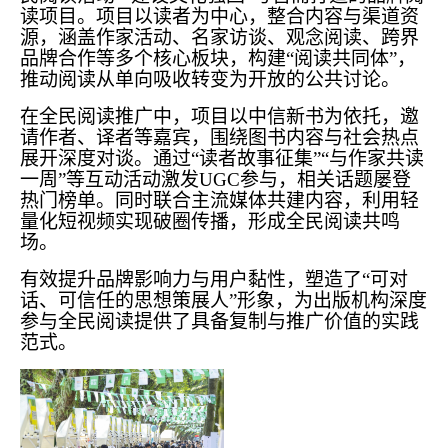
读项目。项目以读者为中心，整合内容与渠道资
源，涵盖作家活动、名家访谈、观念阅读、跨界
品牌合作等多个核心板块，构建“阅读共同体”，
推动阅读从单向吸收转变为开放的公共讨论。
在全民阅读推广中，项目以中信新书为依托，邀
请作者、译者等嘉宾，围绕图书内容与社会热点
展开深度对谈。通过“读者故事征集”“与作家共读
一周”等互动活动激发UGC参与，相关话题屡登
热门榜单。同时联合主流媒体共建内容，利用轻
量化短视频实现破圈传播，形成全民阅读共鸣
场。
有效提升品牌影响力与用户黏性，塑造了“可对
话、可信任的思想策展人”形象，为出版机构深度
参与全民阅读提供了具备复制与推广价值的实践
范式。