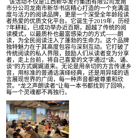
该活动不仅是江西新华发行集团有限公司龙南
市分公司龙南市新华书店精心打造的一个充满温
度与活力的阅读品牌，更是一个深受全年龄段读
者热爱的优质文化平台。它诞生于2019年，历经
7年耕耘，已成功举办近百期，超越了传统的阅
读模式，以最质朴也最富感染力的方式——朗
读，为全民阅读注入了蓬勃的生命力。这个品牌
独特魅力在于其高度包容与深刻互动。它打破了
传统阅读的私人界限，鼓励人们从读者变为分享
者，走上台前，将自己喜爱的文字通过“读、诵、
谈”的方式娓娓道来。无论是用亲切的方言传递乡
音，用标准的普通话演绎经典，还是用异域的语
言展现世界的广阔，每一种声音都被尊重和欣
赏。“龙之声朗读者”让每一本书都找到了回响，
每一个灵魂都不再独行。