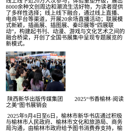
线上线下近20万人次参与；体验重塑升级，展出
8000余种文创周边和潮流生活好物，为读者提供
了多样性选择；线上线下融合，通过线上直播、
电商平台等渠道，开展20余场直播活动；联展模
式新颖，插画展、插图展、秦印展等“四展联
动”，构建起书刊、动漫、游戏与文化艺术之间的
融合桥梁，开创了全国书展集中呈现专题展览的
新模式。
陕西新华出版传媒集团 2025“书香榆林·阅读
之美”图书展销会
2025年9月4日至6日，榆林市新华书店通过积极
与榆林市人民政府、榆林市文化和旅游局、商务
局沟通，由榆林市政府给予图书消费券支持，榆