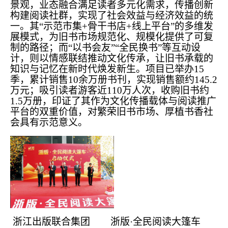
景观，业态融合满足读者多元化需求，传播创新
构建阅读社群，实现了社会效益与经济效益的统
一。其“示范市集+骨干书店+线上平台”的多维发
展模式，为旧书市场规范化、规模化提供了可复
制的路径；而“以书会友”“全民换书”等互动设
计，则以情感联结推动文化传承，让旧书承载的
知识与记忆在新时代焕发新生。项目已举办15
季，累计销售10余万册书刊，实现销售额约145.2
万元；吸引读者游客近110万人次，收购旧书约
1.5万册，印证了其作为文化传播载体与阅读推广
平台的双重价值，对繁荣旧书市场、厚植书香社
会具有示范意义。
浙江出版联合集团 浙版·全民阅读大篷车