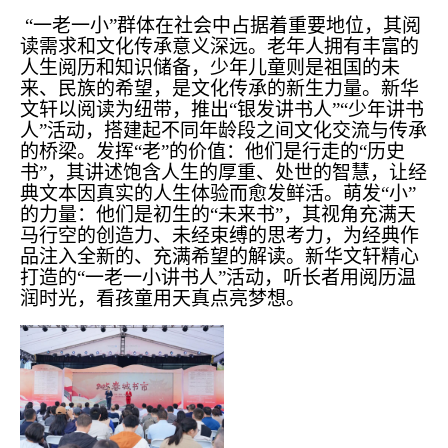
“一老一小”群体在社会中占据着重要地位，其阅
读需求和文化传承意义深远。老年人拥有丰富的
人生阅历和知识储备，少年儿童则是祖国的未
来、民族的希望，是文化传承的新生力量。新华
文轩以阅读为纽带，推出“银发讲书人”“少年讲书
人”活动，搭建起不同年龄段之间文化交流与传承
的桥梁。发挥“老”的价值：他们是行走的“历史
书”，其讲述饱含人生的厚重、处世的智慧，让经
典文本因真实的人生体验而愈发鲜活。萌发“小”
的力量：他们是初生的“未来书”，其视角充满天
马行空的创造力、未经束缚的思考力，为经典作
品注入全新的、充满希望的解读。新华文轩精心
打造的“一老一小讲书人”活动，听长者用阅历温
润时光，看孩童用天真点亮梦想。