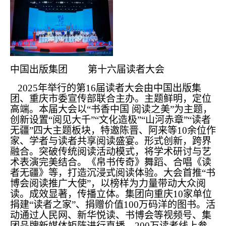
中国出版集团 第十六届读者大会
2025年举行的第16届读者大会由中国出版集
团、重庆市委宣传部联合主办。主题鲜明，定位
高端。本届大会以“书香中国 阅读之美”为主题，
创新设置“阅见大千”“文化造极”“山河赤章”“读者
无疆”四大主题板块，特邀陈晋、阿来等10余位作
家、学者与读者共享阅读盛宴。形式创新，跨界
融合。突破传统阅读活动模式，将学术研讨与艺
术表演完美结合。《帛书传奇》舞蹈、合唱《读
者无疆》等，打造沉浸式阅读体验。大会首推“书
博会阅读推广大使”，以榜样为力量带动大众阅
读。成效显著，传播立体。集团向重庆10家单位
捐建“读者之家”、捐赠价值100万码洋的图书。活
动通过人民网、新华悦读、书博会等视频号、集
团品牌新媒体矩阵进行直播，200万读者线上参