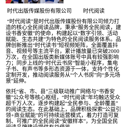
时代出版传媒股份有限公司 时代阅读
“时代阅读”是时代出版传媒股份有限公司倾力打
造的核心全民阅读品牌，秉承“服务全民阅读，建
设书香安徽”的使命，构建起以“数字引领、活动
赋能、生态共建”为特色的全民阅读服务体系。品
牌创新推出“时代读书”短视频矩阵，全面覆盖抖
音、视频号等主流平台，累计播放量已突破2000
万次，在全国出版类新媒体账号中具有较强影响
力；同步上线的“时代云书房”智能小程序，集电
子书、有声书等多形态资源于一体，支持个性化
定制开发，推动阅读服务从“个人书房”向“多元场
景”延伸。
依托“省、市、县”三级联动推广网络与“书香安
徽”公众号等核心枢纽，“时代阅读”年均触达受众
超千万人次，逐步构建起“全民参与、全龄覆盖”
的阅读生态。在此基础上，品牌积极探索“公益引
领+商业赋能”的可持续运营模式，着力打造可复
制、可推广的全民阅读“安徽样本”，为全国全民