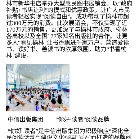
林市新华书店举办大型惠民图书展销会。以“政府
补贴+书店让利”的模式和优惠政策，让广大市民
读者轻松实现“阅读自由”。成功带动了榆林市超
过300万元的消费。此次展销会，不仅实现了近
170万元的销售，更加深了与榆林市政府、榆林
各高校以及全国177家知名出版社的合作。让更
多人“看见榆林”让书香飘进千家万户，营造爱读
书、读好书、善读书的浓厚氛围，助力“书香榆
林”建设。
中信出版集团 “你好·读者”阅读品牌
“你好·读者”是中信出版集团为积极响应“深化全
民阅读活动”“建设文化强国”号召而打造的品牌阅