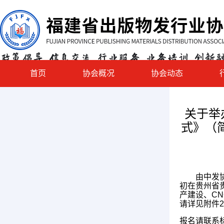
首页
协会概况
协会动态
关于举
式》（
由中发协主
初在贵州省
产建设、C
请详见附件
报名请联系标