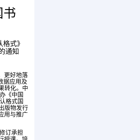
国书
认格式》
的通知
，更好地落
数据应用及
果转化。中
举办《中国
确认格式国
出版物发行
应用与推广
准修订承担
行授课。培