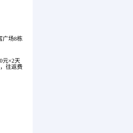
富广场8栋
0元×2天
点，往返费