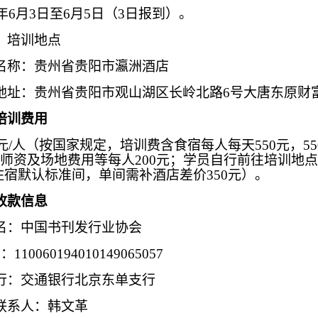
6年6月3日至6月5日（3日报到）。
）培训地点
名称：贵州省贵阳市瀛洲酒店
地址：贵州省贵阳市观山湖区长岭北路6号大唐东原财
培训费用
00元/人（按国家规定，培训费含食宿每人每天550元，55
元；师资及场地费用等每人200元；学员自行前往培训地
住宿默认标准间，单间需补酒店差价350元）。
收款信息
名：中国书刊发行业协会
110060194010149065057
行：交通银行北京东单支行
联系人：韩文革