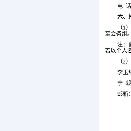
电 话
六、
（1
至会务组
注：
若以个人
（2
李玉红
宁 毅 
邮箱：l