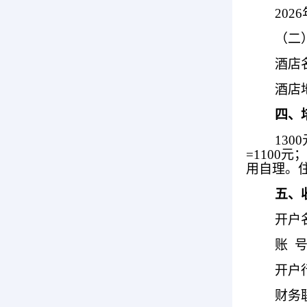
202
（二
酒店
酒店
四、
13
=1100
用自理。
五、
开户
账 号：
开户
财务