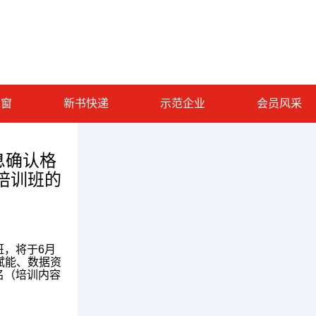
之窗
新书快递
示范企业
会员风采
息确认格
培训班的
，将于6月
赋能、数据资
名（培训内容