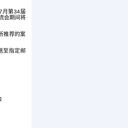
7月第34届
流会期间将
所推荐的案
送至指定邮
会