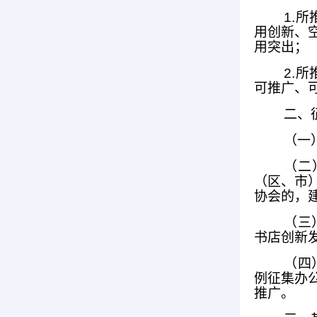
1.
用创新、
用突出；
2.
可推广、
二、
（一
（二
（区、市
协会的，
（三
书店创新
（四
例征集办
推广。