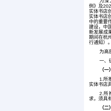
为深
例》及20
实体书店
实体书店
中的重要
建设，中
新发展成果
期间在杭州
行通知）
为高
一、
（一
1.
实体书店
2.
求，须具
（二